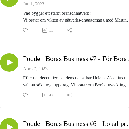
Jun 1, 2023
Vad bygger ett starkt branschnätverk?
Vi pratar om vikten av nätverks-engagemang med Martin
Kössler.
11
Han är bla grundare och fd generalsekreterare för
branschnätverket Scandinavian Outdoor Group och driver
företaget Helping You Grow International Business AB -
Huginbiz
Podden Borås Busin
Programledare: Patrik Wermelin
Apr 27, 2023
Efter två decennier i stadens tjänst har Helena Alcenius nu
valt att söka nya uppdrag. Vi pratar om Borås utveckling
under dessa år och hur samverkan mellan staden, näringsli
47
och akademin varit en framgångsfaktor.
Programledare: Patrik Wermelin
Podden Borås Business #6 