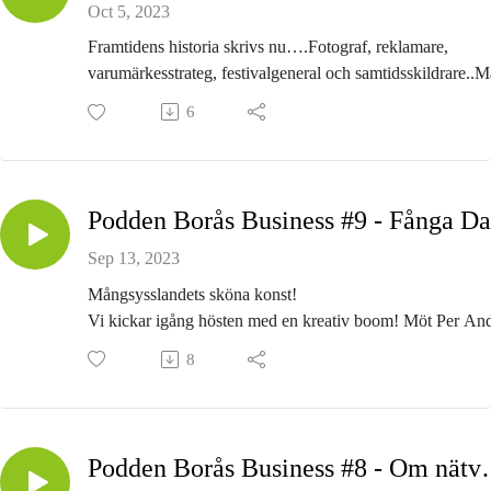
Programledare: Patrik Wermelin
Oct 5, 2023
Framtidens historia skrivs nu….Fotograf, reklamare,
varumärkesstrateg, festivalgeneral och samtidsskildrare..M
Alfredsson är mannen med många järn i elden.Vi pratar
6
Streetfotofestival, varumärkesbyggande och engagemang 
påverkan.Mats berättar även om sin kommande utställning
Abecita Popkonst och foto i höst..
Programledare: Patrik Wermelin
Sep 13, 2023
Mångsysslandets sköna konst!
Vi kickar igång hösten med en kreativ boom! Möt Per An
Hovbom, kreatören med många spännande projekt på gån
8
Vi pratar om drivkrafter, vikten av engagemang och en
insmugglad muräna....?!
Programledare: Patrik Wermelin
Podden Borås Busine