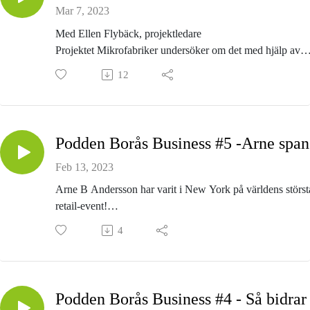
Mar 7, 2023
Med Ellen Flybäck, projektledare
Projektet Mikrofabriker undersöker om det med hjälp av
automation, det vill säga robotik, digitalisering och annan
12
teknologi, går att skapa lönsam och småskalig textil
produktion i Sverige. Projektet drivs av Science Park Bor
och Automation Region.
P
Feb 13, 2023
Arne B Andersson har varit i New York på världens störst
retail-event!
Vilka slutsatser tog han med sig från detta?
4
Hur ser trenderna ut i branschen?
Arne svarar och förklarar!
Programledare: Patrik Wermelin