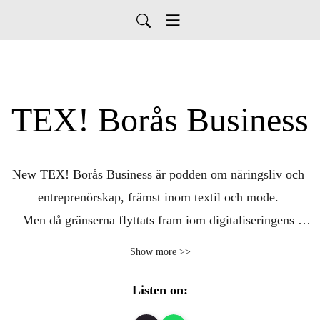
TEX! Borås Business
New TEX! Borås Business är podden om näringsliv och 
entreprenörskap, främst inom textil och mode. 

Men då gränserna flyttats fram iom digitaliseringens 
möjligheter blir det allt som ofta branschöverskridande 
Show more >>
ämnen och gäster.

Listen on:
TEX! Borås Business presenteras av TEX! by 