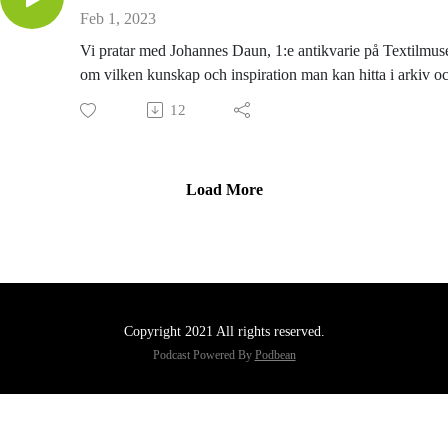
Feb 1, 2023
Vi pratar med Johannes Daun, 1:e antikvarie på Textilmuse
om vilken kunskap och inspiration man kan hitta i arkiv o
samlingar och hur man går tillväga för att få tillgång till de
12
Låt det textila arvet skapa förutsättningar för affärsutveckl
framåt.
Programledare: Patrik Wermelin
Load More
Copyright 2021 All rights reserved.
Podcast Powered By
Podbean