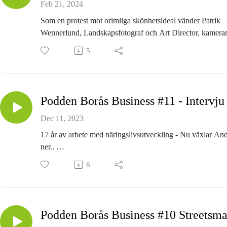
Feb 21, 2024
Som en protest mot orimliga skönhetsideal vänder Patrik
Wennerlund, Landskapsfotograf och Art Director, kamera
mot sig själv och skapar storslagna scenerier.
5
My body is a work of art är utställningen som visas på
Abecita Popkonst & Foto i vår.Hör Patrik berätta om
projektets tillblivelse och syfte
Programledare: Patrik Wermelin
Dec 11, 2023
17 år av arbete med näringslivsutveckling - Nu växlar An
ner..
Vi lyckades haffa Anders Glemfelt för ett prat om hans tid
6
som Näringslivschef på Borås Stad. Efter 17 år i tjänst så
trappar han nu ner till heltid med titeln Senior Advisor fram
årskiftet. Var började allt, hur har det varit och vad händer
framåt? Anders svarar och förklarar!